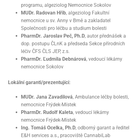
programu, algeziolog Nemocnice Sokolov
MUDr. Radovan Hřib
, algeziolog Fakultní
nemocnice u sv. Anny v Brně a zakladatel
Společnosti pro léčbu a studium bolesti
PharmDr. Jaroslav Peč, Ph.D
, autor přednášek a
dop. postupu ČLnK a předseda Sekce přírodních
léčiv ČFS ČLS JEP, z.s.
PharmDr. Ľudmila Debnárová
, vedoucí lékárny
nemocnice Sokolov
Lokální garanti/prezentující:
MUDr. Jana Zavadilová
, Ambulance léčby bolesti,
nemocnice Frýdek-Místek
PharmDr. Rudolf Kaleta
, vedoucí lékárny
nemocnice Frýdek-Místek
Ing. Tomáš Ocelka, Ph.D
, odborný garant a ředitel
E&H services a.s., pracoviště CannabiLab