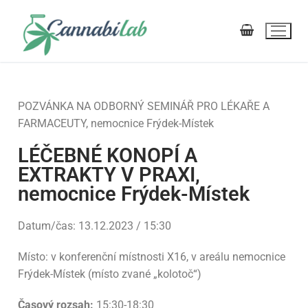
POZVÁNKA NA ODBORNÝ SEMINÁŘ PRO LÉKAŘE A
FARMACEUTY, nemocnice Frýdek-Místek
MŮJ ÚČET
E-SHOP |
KOŠÍK
POKLADNA
LÉČEBNÉ KONOPÍ A
EXTRAKTY V PRAXI,
nemocnice Frýdek-Místek
Testování, výroba (ISO)
Datum/čas: 13.12.2023 / 15:30
Výroba
Léčebné konopí
Místo: v konferenční místnosti X16, v areálu nemocnice
Frýdek-Místek (místo zvané „kolotoč“)
Testy THC, CBD, CBG, …
Pro veřejnost
Certifikace
Časový rozsah:
15:30-18:30