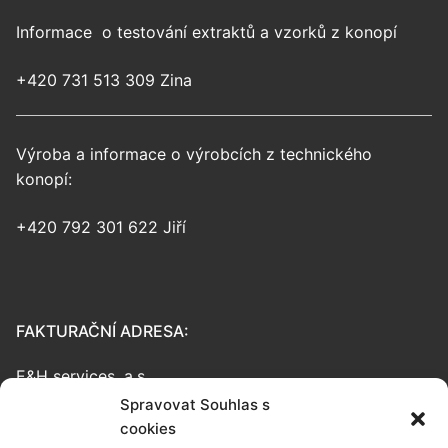
Informace o testování extraktů a vzorků z konopí
+420 731 513 309 Zina
Výroba a informace o výrobcích z technického
konopí:
+420 792 301 622 Jiří
FAKTURAČNÍ ADRESA:
E&H services, a.s.
Laboratoř CannabiLab
Spravovat Souhlas s
Budějovická 618/53
cookies