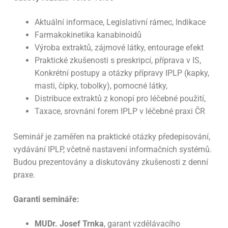
Testy obsahu těžkých kovů
Lékaři / lékárníci
Ke stažení
Aktuální informace, Legislativní rámec, Indikace
Testy mikrobiologie
Blog
Volná místa
Farmakokinetika kanabinoidů
Výroba extraktů, zájmové látky, entourage efekt
Testy obsahu pesticidů
Kontakt
English
Praktické zkušenosti s preskripcí, příprava v IS,
Podmínky pro testování
Konkrétní postupy a otázky přípravy IPLP (kapky,
masti, čípky, tobolky), pomocné látky,
Kontakt, objednávka
Distribuce extraktů z konopí pro léčebné použití,
Taxace, srovnání forem IPLP v léčebné praxi ČR
Seminář je zaměřen na praktické otázky předepisování,
vydávání IPLP, včetně nastavení informačních systémů.
Budou prezentovány a diskutovány zkušenosti z denní
praxe.
Garanti semináře:
MUDr. Josef Trnka
, garant vzdělávacího