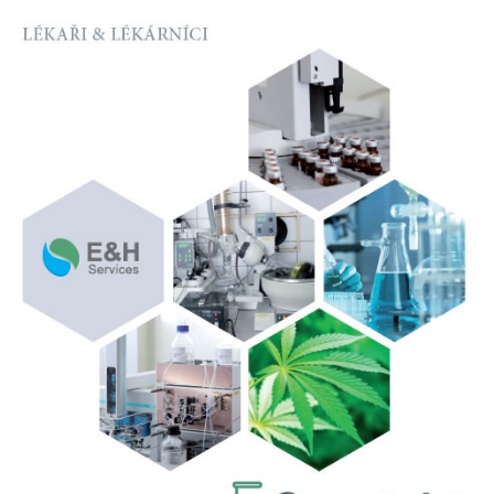
Lékaři / lékárníci
Blog
Kontakt
Certifikace
Ke stažení
Volná místa
English