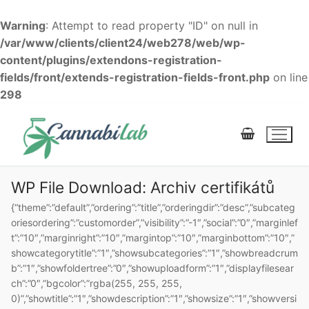
Warning
: Attempt to read property "ID" on null in
/var/www/clients/client24/web278/web/wp-
content/plugins/extendons-registration-
fields/front/extends-registration-fields-front.php
on line
298
WP File Download:
Archiv certifikátů
{“theme”:”default”,”ordering”:”title”,”orderingdir”:”desc”,”subcateg
oriesordering”:”customorder”,”visibility”:”-1″,”social”:”0″,”marginlef
MŮJ ÚČET
E-SHOP |
KOŠÍK
POKLADNA
t”:”10″,”marginright”:”10″,”margintop”:”10″,”marginbottom”:”10″,”
showcategorytitle”:”1″,”showsubcategories”:”1″,”showbreadcrum
b”:”1″,”showfoldertree”:”0″,”showuploadform”:”1″,”displayfilesear
ch”:”0″,”bgcolor”:”rgba(255, 255, 255,
0)”,”showtitle”:”1″,”showdescription”:”1″,”showsize”:”1″,”showversi