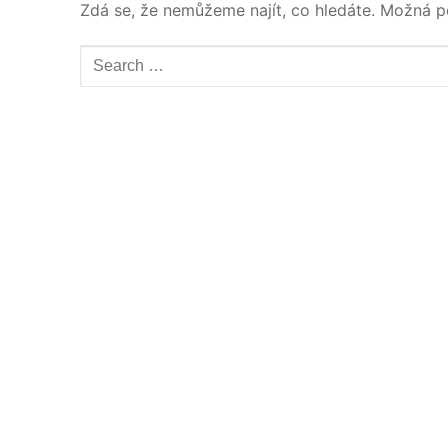
Zdá se, že nemůžeme najít, co hledáte. Možná 
Výroba
Testy THC, CB
Testy obsahu 
Testy mikrobio
Testy obsahu p
Podmínky pro 
Kontakt, obje
Léčebné konopí
Pro veřejnost
Lékaři / lékární