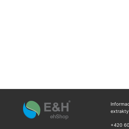
Blog
Kontakt
Certifikace
Ke stažení
Volná místa
English
Informac
extrakt
+420 60