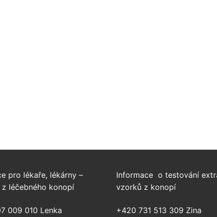
e pro lékaře, lékárny –
Informace o testování extr
y z léčebného konopí
vzorků z konopí
7 009 010 Lenka
+420 731 513 309 Zina