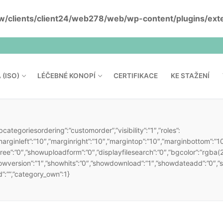
/clients/client24/web278/web/wp-content/plugins/exten
(ISO)
LÉČEBNÉ KONOPÍ
CERTIFIKACE
KE STAŽENÍ
ubcategoriesordering”:”customorder”,”visibility”:”1″,”roles”:
″,”marginleft”:”10″,”marginright”:”10″,”margintop”:”10″,”marginbottom”:
|
KOŠÍK
POKLADNA
ee”:”0″,”showuploadform”:”0″,”displayfilesearch”:”0″,”bgcolor”:”rgba
”showversion”:”1″,”showhits”:”0″,”showdownload”:”1″,”showdateadd”:”0″,”
”:””,”category_own”:1}
 (ISO)