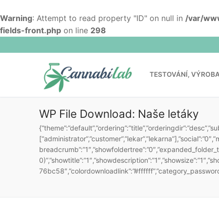
Warning
: Attempt to read property "ID" on null in
/var/www
fields-front.php
on line
298
TESTOVÁNÍ, VÝROBA 
WP File Download:
Naše letáky
{“theme”:”default”,”ordering”:”title”,”orderingdir”:”desc”,”s
[“administrator”,”customer”,”lekar”,”lekarna”],”social”:”0
MŮJ ÚČET
E-SHOP 
breadcrumb”:”1″,”showfoldertree”:”0″,”expanded_folder_tr
0)”,”showtitle”:”1″,”showdescription”:”1″,”showsize”:”1″,
76bc58″,”colordownloadlink”:”#ffffff”,”category_password
Testování, výroba