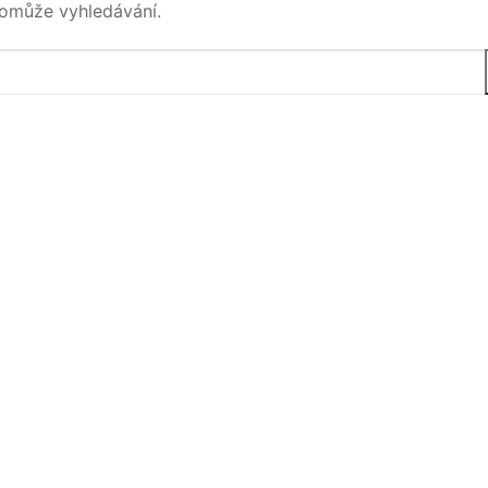
pomůže vyhledávání.
D, CBG, …
těžkých kovů
logie
esticidů
testování
dnávka
ci