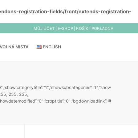
dons-registration-fields/front/extends-registration-
MŮJ ÚČET
|
E-SHOP |
KOŠÍK
|
POKLADNA
VOLNÁ MÍSTA
ENGLISH
”10″,”showcategorytitle”:”1″,”showsubcategories”:”1″,”show
(255, 255, 255,
showdatemodified”:”0″,”croptitle”:”0″,”bgdownloadlink”:”#