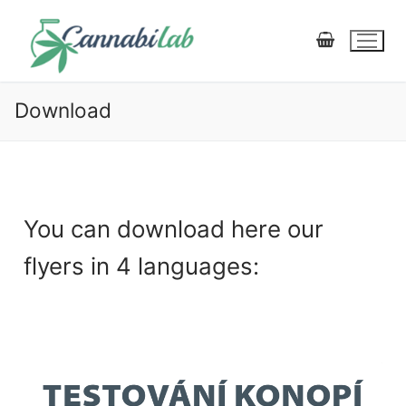
Download
MŮJ ÚČET
E-SHOP |
KOŠÍK
POKLADNA
You can download here our
flyers in 4 languages:
Diagnostics, development and production
Production
Potency testing