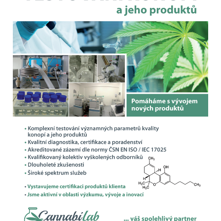
Heavy metals analysis
Microbiological testing
Pesticide testing
Conditions for testing
Contact us
Medical Cannabis
For the public
Doctors/pharmacists
Contact us
Certifications
Download